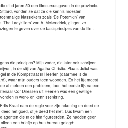
ie eind jaren 50 een filmcursus gaven in de provincie.
Sittard, vonden ze dat ze die kennis moesten
oenmalige klassiekers zoals ‘De Potemkin’ van
n ‘The Ladykillers’ van A. Mckendrick, gingen ze
zingen te geven over de basisprincipes van de film.
gens die principes? Mijn vader, die later ook schrijver
ijven, in de stijl van Agatha Christie. Plaats delict was
gel in de Klompstraat in Heerlen (daarmee is de
aard), waar mijn ouders toen woonden. En het lijk moest
de al meteen een probleem, toen het eerste lijk na een
enaar Cor Driessen uit Heerlen was een gewillige
evonden in werk- en kennissenkring.
rits Kraat nam de regie voor zijn rekening en deed de
 deed het goed, of je deed het niet. Dus kwam een
de agenten die in de film figureerden. Ze hadden geen
lleen een briefje op hun bureau gelegd: