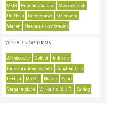
GMS
Heerlen Centrum
Meezenbroek
De Hees
Heerlerbaan
Molenberg
Welten
Heerlen en omstreken
VERHALEN OP THEMA
Architectuur
Cultuur
Industrie
Kerk, geloof en mythen
Kunst en Film
Lectuur
Muziek
Natuur
Sport
Vergane glorie
Winkels & M.K.B.
Oorlog