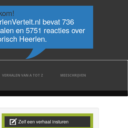
kom!
lenVertelt.nl bevat 736
alen en 5751 reacties over
orisch Heerlen.
VERHALEN VAN A TOT Z
MEESCHRIJVEN
Zelf een verhaal insturen