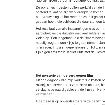
“Morgenvroeg , 7 uur filmopname Klompstraat
De opnames moesten buiten werktijd van de f
ochtend te laat op zijn werk dreigde te komen,
buurvrouw hing uit het raam en zei: “Ik geloof
gedaan heeft: die schilders die daar stonden 
Het resultaat van alle inspanningen was een fra
aardigheidjes die duidelijk met veel liefde en 
vielen op. Een jongeman, die de filmers bezig z
haastig weg om een kijkje te gaan nemen. Jaren
mijn vader, intussen gepensioneerd. Tot zijn 
zijn eigen fiets terug in ‘Het Huis met de Gesl
Het mysterie van de verdwenen film
Uit een dagboek van mijn vader: “De kosten be
rollen), stencilwerk, fruit voor zieke acteurs, 
verslag is bewaard gebleven, de film van Het 
verdwenen.”
Inderdaad is op onverklaarbare wijze de film v