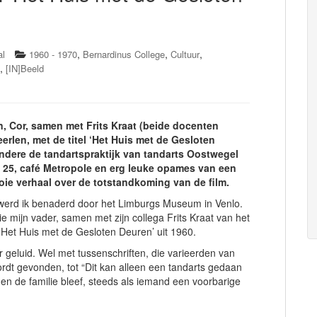
,
,
,
al
1960 - 1970
Bernardinus College
Cultuur
,
[IN]Beeld
, Cor, samen met Frits Kraat (beide docenten
erlen, met de titel ‘Het Huis met de Gesloten
ndere de tandartspraktijk van tandarts Oostwegel
 25, café Metropole en erg leuke opames van een
mooie verhaal over de totstandkoming van de film.
, werd ik benaderd door het Limburgs Museum in Venlo.
ie mijn vader, samen met zijn collega Frits Kraat van het
‘Het Huis met de Gesloten Deuren’ uit 1960.
r geluid. Wel met tussenschriften, die varieerden van
 wordt gevonden, tot “Dit kan alleen een tandarts gedaan
en de familie bleef, steeds als iemand een voorbarige