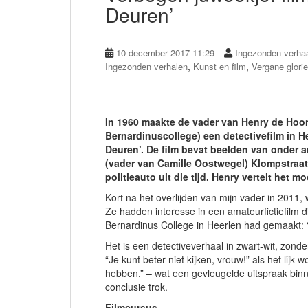
Deuren’
10 december 2017 11:29
Ingezonden verha
,
,
Ingezonden verhalen
Kunst en film
Vergane glorie
In 1960 maakte de vader van Henry de Hoon
Bernardinuscollege) een detectivefilm in He
Deuren’. De film bevat beelden van onder a
(vader van Camille Oostwegel) Klompstraat
politieauto uit die tijd. Henry vertelt het 
Kort na het overlijden van mijn vader in 2011
Ze hadden interesse in een amateurfictiefilm d
Bernardinus College in Heerlen had gemaakt: 
Het is een detectiveverhaal in zwart-wit, zonde
“Je kunt beter niet kijken, vrouw!” als het lijk
hebben.” – wat een gevleugelde uitspraak binn
conclusie trok.
Filmcursus