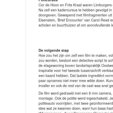
Cor de Hoon en Frits Kraat waren Limburgers d
Na zelf een kadercursus te hebben gevolgd in 
doorgeven. Gewapend met filmfragmenten uit t
Eisenstein, ‘Brief Encounter’ van Carol Read e
scholen en buurthuizen af om avondvullende le
De volgende stap
Hoe zou het zijn om zelf een film te maken, vol
zou worden, besloot een detective-script te schr
de etagewoning boven tandartspraktijk Oostwe
inspiratie voor het tweede tussenschrift verkl
een baard hebben. Dat laatste ingrediënt vorm
paar opnames niet meer mee wilde doen. Kunst
invaller en ook de rest van de cast was snel g
De film werd gedraaid met een 8 mm camera, F
montage. Ook de politie werd ingeschakeld. Je
politieauto voorrijden, met twee geüniformeer
idee wat ze kwamen doen, want hun baas had a