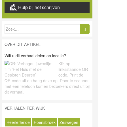
Hulp bij het schrijven
Zoek
naar:
OVER DIT ARTIKEL
Wilt u dit verhaal delen op locatie?
Klik op
linksstaande QR-
code. Print de
QR-code uit en hang deze op. Door te scannen
met een telefoon komen bezoekers direct uit bij
dit verhaal.
VERHALEN PER WIJK
Heerlerheide
Hoensbroek
Zeswegen