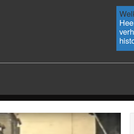
Wel
Heer
verh
hist