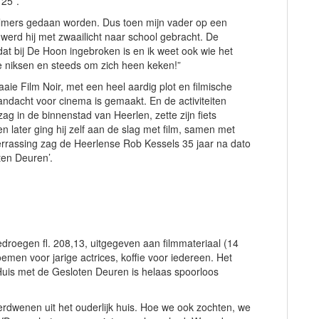
 25”.
ilmers gedaan worden. Dus toen mijn vader op een
 werd hij met zwaailicht naar school gebracht. De
 dat bij De Hoon ingebroken is en ik weet ook wie het
te niksen en steeds om zich heen keken!”
aie Film Noir, met een heel aardig plot en filmische
aandacht voor cinema is gemaakt. En de activiteiten
ag in de binnenstad van Heerlen, zette zijn fiets
 later ging hij zelf aan de slag met film, samen met
verrassing zag de Heerlense Rob Kessels 35 jaar na dato
oten Deuren’.
droegen fl. 208,13, uitgegeven aan filmmateriaal (14
bloemen voor jarige actrices, koffie voor iedereen. Het
Huis met de Gesloten Deuren is helaas spoorloos
erdwenen uit het ouderlijk huis. Hoe we ook zochten, we