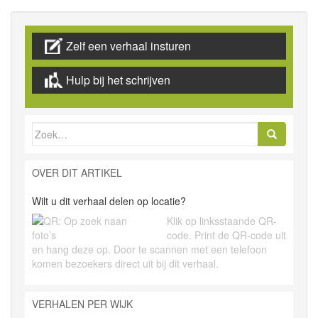
Zelf een verhaal insturen
Hulp bij het schrijven
Zoek
naar:
OVER DIT ARTIKEL
Wilt u dit verhaal delen op locatie?
Klik op linksstaande QR-
code. Print de QR-code uit
en hang deze op. Door te scannen met een telefoon
komen bezoekers direct uit bij dit verhaal.
VERHALEN PER WIJK