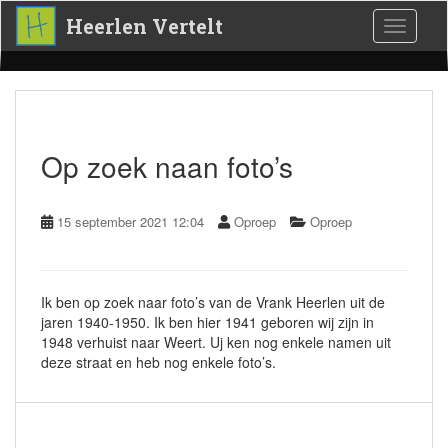
S
Heerlen Vertelt
Toggle 
k
i
p
t
o
m
a
Op zoek naan foto’s
i
n
c
15 september 2021 12:04
Oproep
Oproep
o
n
t
e
Ik ben op zoek naar foto’s van de Vrank Heerlen uit de
n
jaren 1940-1950. Ik ben hier 1941 geboren wij zijn in
t
1948 verhuist naar Weert. Uj ken nog enkele namen uit
deze straat en heb nog enkele foto’s.