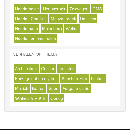
Heerlerheide
Hoensbroek
Zeswegen
GMS
Heerlen Centrum
Meezenbroek
De Hees
Heerlerbaan
Molenberg
Welten
Heerlen en omstreken
VERHALEN OP THEMA
Architectuur
Cultuur
Industrie
Kerk, geloof en mythen
Kunst en Film
Lectuur
Muziek
Natuur
Sport
Vergane glorie
Winkels & M.K.B.
Oorlog